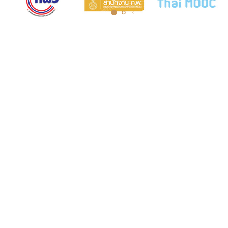
COURT MUSEUM OF THAILAND AND ARCHIVES
5th Floor, Judicial Training Institute Building Court of Justice,
Office of the Courts of Justice Ratchadaphisek Road Ladyao
Subdistrict, Chatuchak District, Bangkok 10900
Opening hours: Monday to Friday, 8:30 AM - 4:30 PM.
Tel. 0-2512-8413
Fax. 0-2541-2877
Insd@coj.go.th