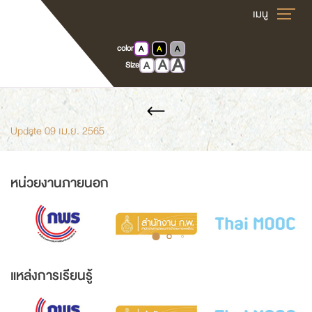
color
A
A
A
A
Home
News release
A
A
Size
Update 09 เม.ย. 2565
หน่วยงานภายนอก
แหล่งการเรียนรู้