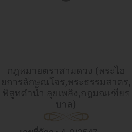
กฎหมายตราสามดวง (พระไอ
ยการลักษณโจร,พระธรรมสาตร,
พิสูทดำน้ำ ลุยเพลิง,กฎมณเฑียร
บาล)