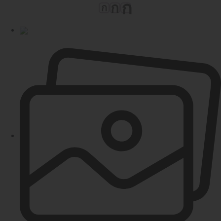
ก
ก
ก
ขนาด