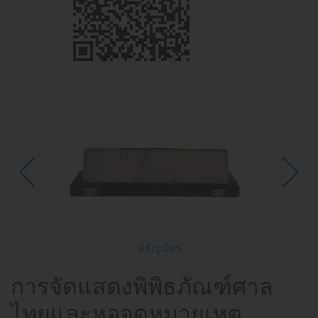
หิรัญบัตร
ก
การจัดแสดงพิพิธภัณฑ์ศาล
ไทยและหอจดหมายเหตุ