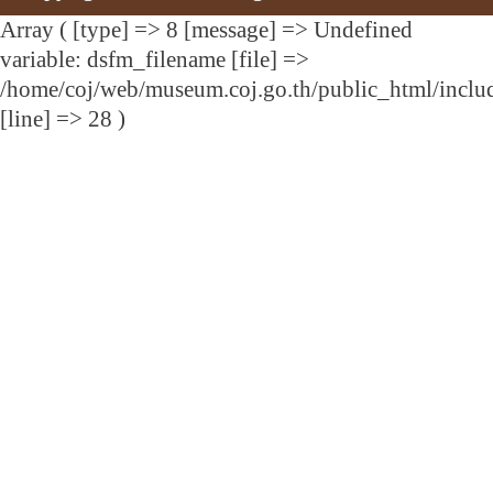
Array ( [type] => 8 [message] => Undefined
variable: dsfm_filename [file] =>
/home/coj/web/museum.coj.go.th/public_html/includ
[line] => 28 )