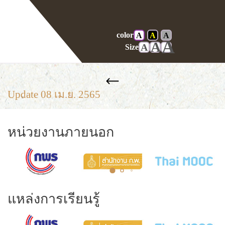
color
A
A
A
Home
News release
A
A
A
Size
Update 08 เม.ย. 2565
หน่วยงานภายนอก
แหล่งการเรียนรู้