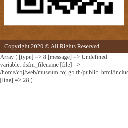
Copyright 2020 © All Rights Reserved
Array ( [type] => 8 [message] => Undefined
variable: dsfm_filename [file] =>
/home/coj/web/museum.coj.go.th/public_html/includ
[line] => 28 )