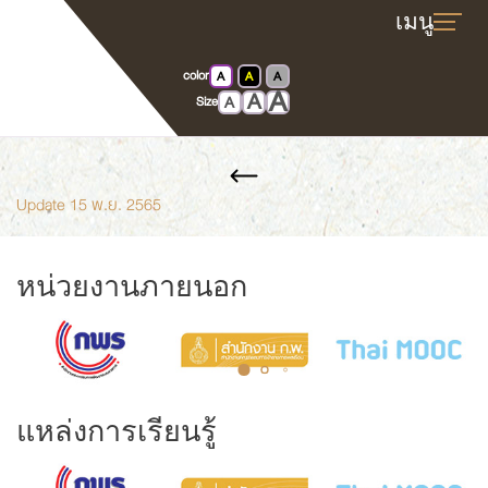
color
A
A
A
A
Home
News release
A
A
Size
Update 15 พ.ย. 2565
หน่วยงานภายนอก
แหล่งการเรียนรู้