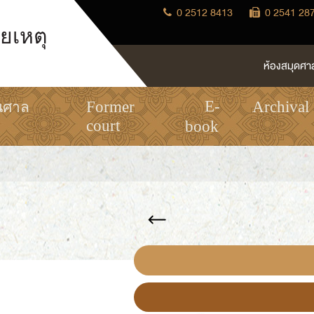
0 2512 8413
0 2541 28
ยเหตุ
ห้องสมุดศา
E-
Former
Archival
นศาล
court
book
แหล่งการเรียนรู้