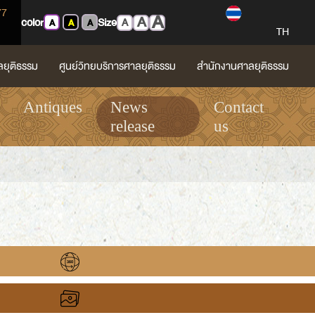
77
A
A
color
Size
A
A
A
A
TH
ลยุติธรรม
ศูนย์วิทยบริการศาลยุติธรรม
สำนักงานศาลยุติธรรม
Antiques
News
Contact
release
us