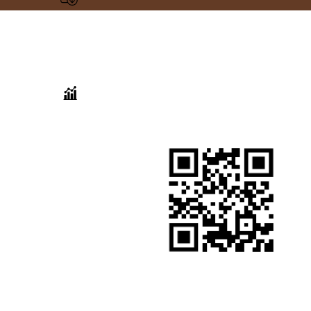
สแกนเพื่อเยี่ยม
สถิติการเข้าชม
ชมเว็บไซต์
เริ่มวันที่ 14 มิถุนายน 2564
วันนี้ :
5 ครั้ง
เมื่อวาน :
26 ครั้ง
เดือนนี้ :
233 ครั้ง
เดือนที่แล้ว :
754 ครั้ง
ทั้งหมด :
37,688 ครั้ง