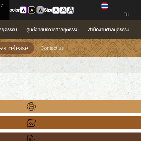
77
A
A
color
Size
A
A
A
A
TH
ลยุติธรรม
ศูนย์วิทยบริการศาลยุติธรรม
สำนักงานศาลยุติธรรม
Contact us
s release