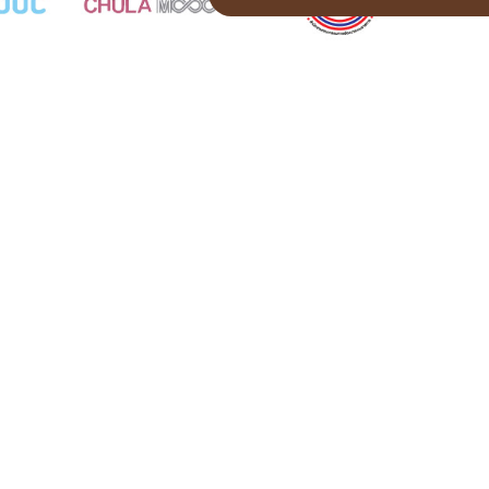
SITEMAP
QUICK LINK
VIRTUAL TOUR
FAQ
online exhibition
Stories
Former court
Request permission to visit
Archival
Evaluation form of Visit
Musuem
E-book
Evaluation form of Website
Important person
Museum
News release