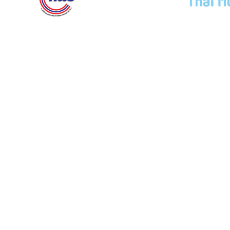
COURT MUSEUM OF THAILAND
AND ARCHIVES
5th Floor, Judicial Training Institute Building Court of
Justice, Office of the Courts of Justice Ratchadaphisek
Road Ladyao Subdistrict, Chatuchak District, Bangkok
10900
Opening hours: Monday to Friday, 8:30 AM - 4:30 PM.
Tel. 0-2512-8413
Fax. 0-2541-2877
Insd@coj.go.th