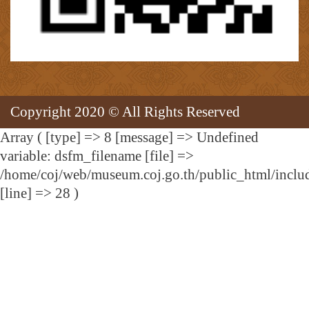
Copyright 2020 © All Rights Reserved
Array ( [type] => 8 [message] => Undefined
variable: dsfm_filename [file] =>
/home/coj/web/museum.coj.go.th/public_html/includ
[line] => 28 )