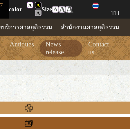
7
A
A
A
A
color
Size
A
TH
A
ทยบริการศาลยุติธรรม
สำนักงานศาลยุติธรรม
Antiques
News
Contact
release
us