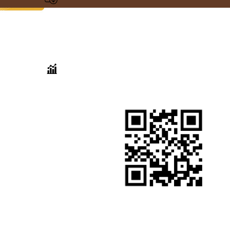
สแกนเพื่อเยี่ยม
สถิติการเข้าชม
ชมเว็บไซต์
เริ่มวันที่ 14 มิถุนายน 2564
วันนี้ :
9 ครั้ง
เมื่อวาน :
26 ครั้ง
เดือนนี้ :
237 ครั้ง
เดือนที่แล้ว :
754 ครั้ง
ทั้งหมด :
37,692 ครั้ง