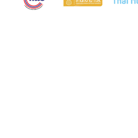
COURT MUSEUM OF THAILAND
AND ARCHIVES
5th Floor, Judicial Training Institute Building Court of
Justice, Office of the Courts of Justice Ratchadaphisek
Road Ladyao Subdistrict, Chatuchak District, Bangkok
10900
Opening hours: Monday to Friday, 8:30 AM - 4:30 PM.
Tel. 0-2512-8413
Fax. 0-2541-2877
Insd@coj.go.th