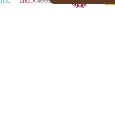
SITEMAP
QUICK LINK
VIRTUAL TOUR
FAQ
online exhibition
Stories
Former court
Request permission to visit
Archival
Evaluation form of Visit
Musuem
E-book
Evaluation form of Website
Important person
Museum
News release