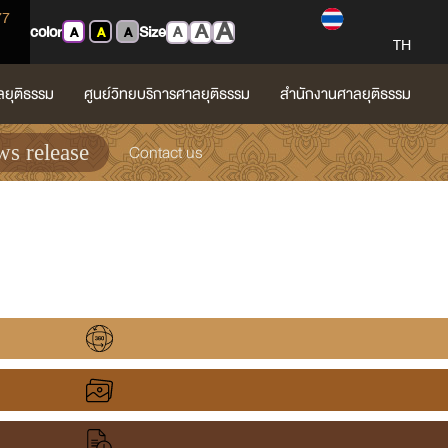
77
A
A
color
Size
A
A
A
A
TH
ลยุติธรรม
ศูนย์วิทยบริการศาลยุติธรรม
สำนักงานศาลยุติธรรม
Contact us
s release