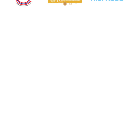
COURT MUSEUM OF THAILAND
AND ARCHIVES
5th Floor, Judicial Training Institute Building
Court of Justice, Office of the Courts of
Justice Ratchadaphisek Road Ladyao
Subdistrict, Chatuchak District, Bangkok
10900
Opening hours: Monday to Friday, 8:30 AM
- 4:30 PM.
Tel. 0-2512-8413