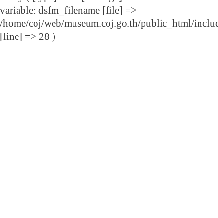
variable: dsfm_filename [file] =>
/home/coj/web/museum.coj.go.th/public_html/includ
[line] => 28 )