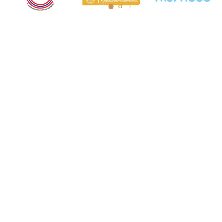
COURT MUSEUM OF THAILAND
AND ARCHIVES
5th Floor, Judicial Training Institute Building
Court of Justice, Office of the Courts of
Justice Ratchadaphisek Road Ladyao
Subdistrict, Chatuchak District, Bangkok
10900
Opening hours: Monday to Friday, 8:30 AM
- 4:30 PM.
Tel. 0-2512-8413