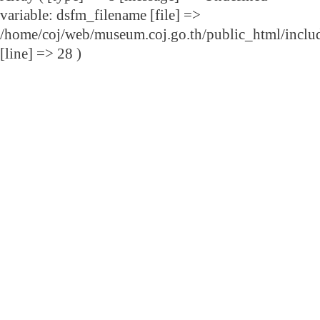
variable: dsfm_filename [file] =>
/home/coj/web/museum.coj.go.th/public_html/includ
[line] => 28 )