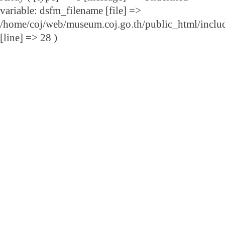
variable: dsfm_filename [file] =>
/home/coj/web/museum.coj.go.th/public_html/includ
[line] => 28 )