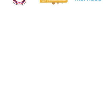
COURT MUSEUM OF THAILAND
AND ARCHIVES
5th Floor, Judicial Training Institute Building
Court of Justice, Office of the Courts of
Justice Ratchadaphisek Road Ladyao
Subdistrict, Chatuchak District, Bangkok
10900
Opening hours: Monday to Friday, 8:30 AM
- 4:30 PM.
Tel. 0-2512-8413