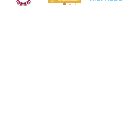
COURT MUSEUM OF THAILAND
AND ARCHIVES
5th Floor, Judicial Training Institute Building
Court of Justice, Office of the Courts of
Justice Ratchadaphisek Road Ladyao
Subdistrict, Chatuchak District, Bangkok
10900
Opening hours: Monday to Friday, 8:30 AM
- 4:30 PM.
Tel. 0-2512-8413