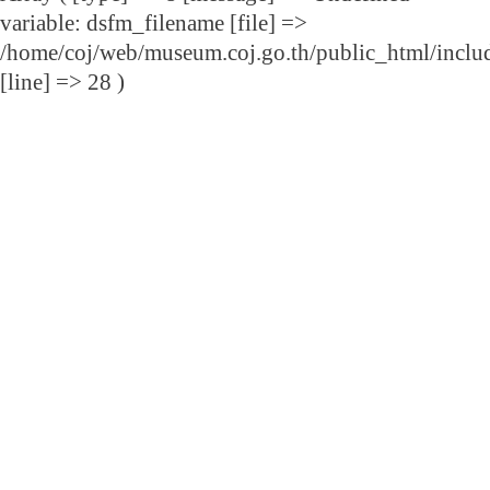
variable: dsfm_filename [file] =>
/home/coj/web/museum.coj.go.th/public_html/includ
[line] => 28 )