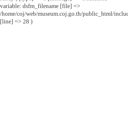
variable: dsfm_filename [file] =>
/home/coj/web/museum.coj.go.th/public_html/includ
[line] => 28 )