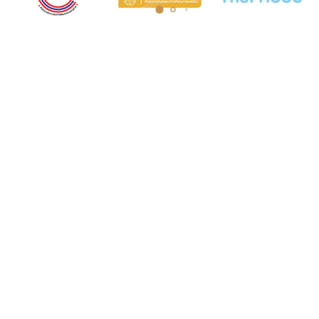
COURT MUSEUM OF THAILAND
AND ARCHIVES
5th Floor, Judicial Training Institute Building
Court of Justice, Office of the Courts of
Justice Ratchadaphisek Road Ladyao
Subdistrict, Chatuchak District, Bangkok
10900
Opening hours: Monday to Friday, 8:30 AM
- 4:30 PM.
Tel. 0-2512-8413