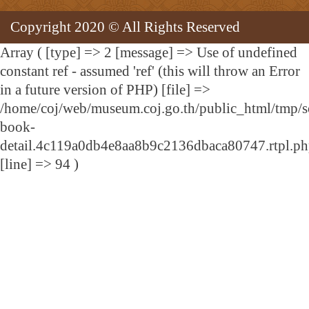
Copyright 2020 © All Rights Reserved
Array ( [type] => 2 [message] => Use of undefined
constant ref - assumed 'ref' (this will throw an Error
in a future version of PHP) [file] =>
/home/coj/web/museum.coj.go.th/public_html/tmp/s
book-
detail.4c119a0db4e8aa8b9c2136dbaca80747.rtpl.p
[line] => 94 )