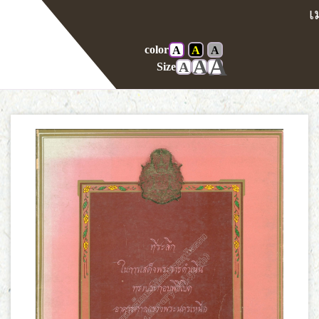
color
A
A
A
Home
E-book
A
A
A
Size