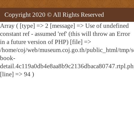
Copyright 2020 © All Rights Reserved
Array ( [type] => 2 [message] => Use of undefined
constant ref - assumed 'ref' (this will throw an Error
in a future version of PHP) [file] =>
/home/coj/web/museum.coj.go.th/public_html/tmp/s
book-
detail.4c119a0db4e8aa8b9c2136dbaca80747.rtpl.p
[line] => 94 )