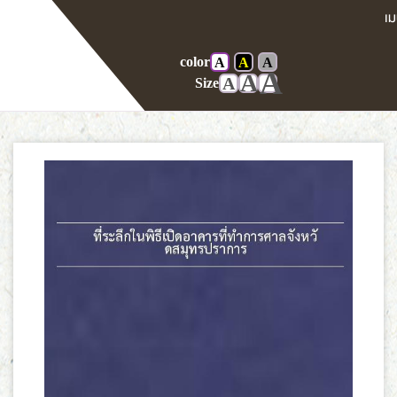
color
A
A
A
Home
E-book
A
A
A
Size