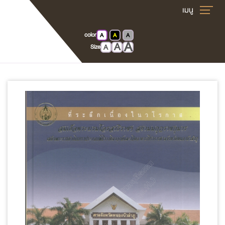
color
A
A
A
A
Home
E-book
A
A
Size