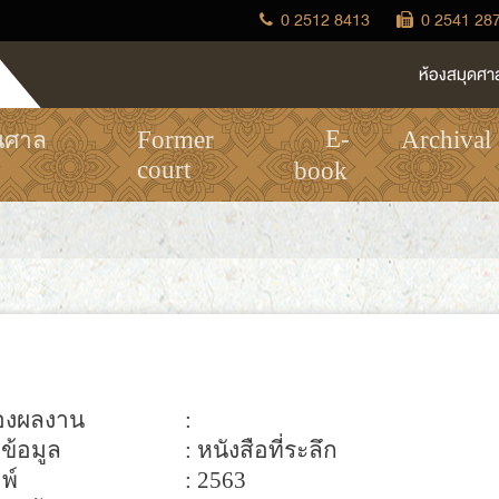
0 2512 8413
0 2541 28
ห้องสมุดศา
E-
Former
Archival
นศาล
court
book
ของผลงาน
:
ข้อมูล
: หนังสือที่ระลึก
มพ์
: 2563