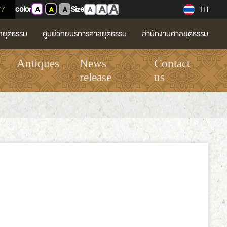
A
A
77
color
Size
TH
A
A
A
A
ลยุติธรรม
ศูนย์วิทยบริการศาลยุติธรรม
สำนักงานศาลยุติธรรม
Antiques
News
Contact
release
us