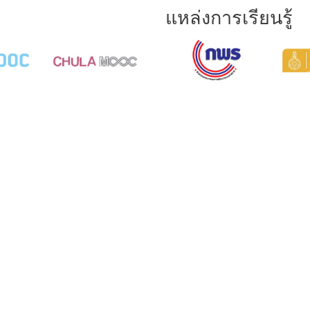
แหล่งการเรียนรู้
SITEMAP
QUICK LINK
VIRTUAL TOUR
FAQ
online exhibition
Stories
Former court
Request permission
to visit
Archival
Evaluation form of
E-book
Visit Musuem
Important person