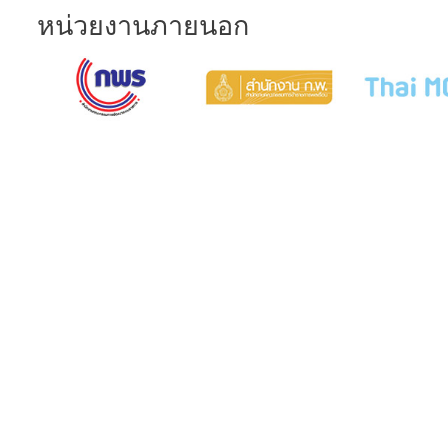
หน่วยงานภายนอก
COURT MUSEUM OF THAILAND
AND ARCHIVES
5th Floor, Judicial Training Institute
Building Court of Justice, Office of the
Courts of Justice Ratchadaphisek Road
Ladyao Subdistrict, Chatuchak District,
Bangkok 10900
Opening hours: Monday to Friday, 8:30