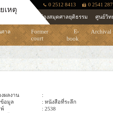
0 2512 8413
0 2541 287
ยเหตุ
ห้องสมุดศาลยุติธรรม
ศูนย์วิ
E-
Former
Archival
นศาล
court
book
ของผลงาน
:
ข้อมูล
: หนังสือที่ระลึก
มพ์
: 2538