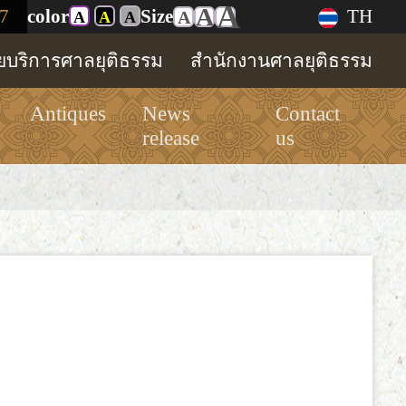
A
A
7
color
Size
TH
A
A
A
A
ทยบริการศาลยุติธรรม
สำนักงานศาลยุติธรรม
Antiques
News
Contact
release
us