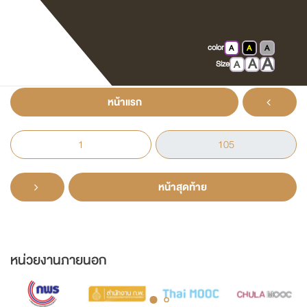
ที่ระลึกในการเสด็จพระราชดำเนินทรงประกอบพิธี
เปิดอาคารศาลจังหวัดแม่ฮ่องสอน วันพฤหัสบดีที่
color
A
A
A
24 มิถุนายน 2536
A
A
A
Size
หน้าแรก
หน้าสุดท้าย
หน่วยงานภายนอก