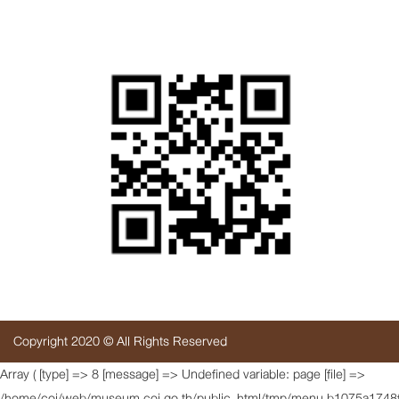
สแกนเพื่อเยี่ยมชมเว็บไซต์
Copyright 2020 © All Rights Reserved
Array ( [type] => 8 [message] => Undefined variable: page [file] =>
/home/coj/web/museum.coj.go.th/public_html/tmp/menu.b1075a1748f