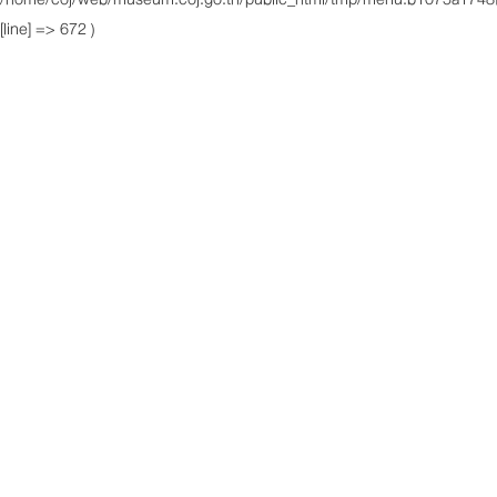
[line] => 672 )