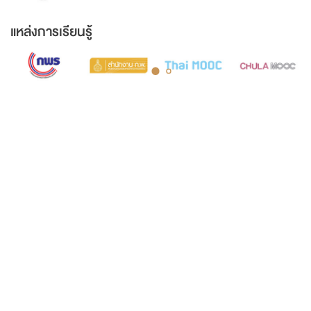
แหล่งการเรียนรู้
COURT MUSEUM OF THAILAND AND ARCHIVES
5th Floor, Judicial Training Institute Building Court of Justice,
Office of the Courts of Justice Ratchadaphisek Road Ladyao
Subdistrict, Chatuchak District, Bangkok 10900
Opening hours: Monday to Friday, 8:30 AM - 4:30 PM.
Tel. 0-2512-8413
Fax. 0-2541-2877