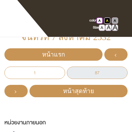
หนังสือที่ระลึกในพิธีเปิดที่ทำการ
ศาลแขวงพระโขนง ศาลแขวง
color
A
A
A
A
ดุสิต และศาลแขวงตลิ่งชัน วัน
A
A
Size
จันทร์ที่ 7 สิงหาคม 2532
หน้าแรก
หน้าสุดท้าย
หน่วยงานภายนอก