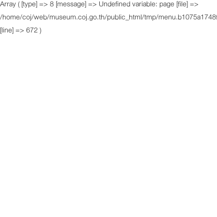
Array ( [type] => 8 [message] => Undefined variable: page [file] =>
/home/coj/web/museum.coj.go.th/public_html/tmp/menu.b1075a1748f
[line] => 672 )