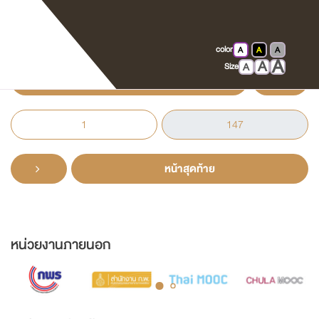
ที่ระลึกในพิธีเปิดอาคารที่ทำการศาลจังหวัด
พะเยา วันพฤหัสบดีที่ 6 กรกฎาคม 2521
color
A
A
A
A
A
A
Size
หน้าแรก
หน้าสุดท้าย
หน่วยงานภายนอก