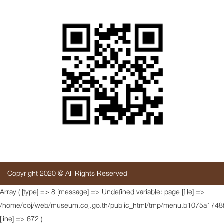
Copyright 2020 © All Rights Reserved
Array ( [type] => 8 [message] => Undefined variable: page [file] =>
/home/coj/web/museum.coj.go.th/public_html/tmp/menu.b1075a1748f
[line] => 672 )