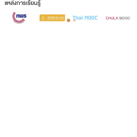
แหล่งการเรียนรู้
COURT MUSEUM OF THAILAND AND ARCHIVES
5th Floor, Judicial Training Institute Building Court of Justice,
Office of the Courts of Justice Ratchadaphisek Road Ladyao
Subdistrict, Chatuchak District, Bangkok 10900
Opening hours: Monday to Friday, 8:30 AM - 4:30 PM.
Tel. 0-2512-8413
Fax. 0-2541-2877
Insd@coj.go.th