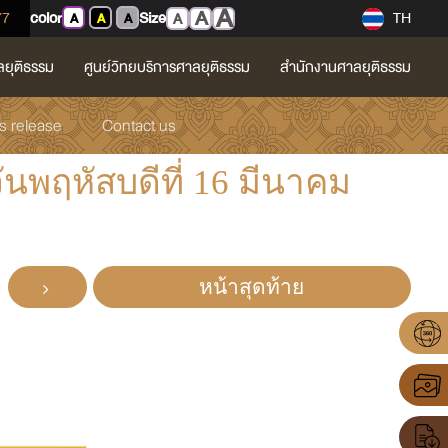
A
A
77
color
Size
TH
A
A
A
A
ลยุติธรรม
ศูนย์วิทยบริการศาลยุติธรรม
สำนักงานศาลยุติธรรม
 release
Contact us
ันพฤหัสบดีที่ 16 มีนาคม
หน้าสุดท้าย