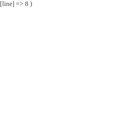
[line] => 8 )