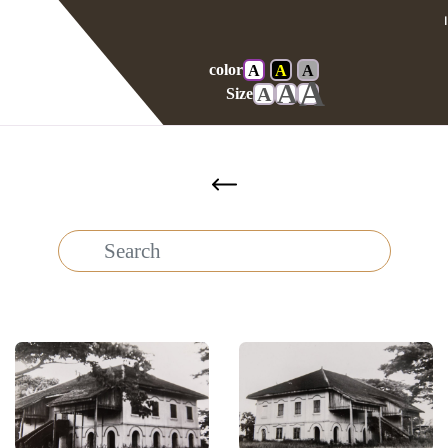
color
A
A
A
Home
Gallery
ศาลในอดีต
A
A
A
Size