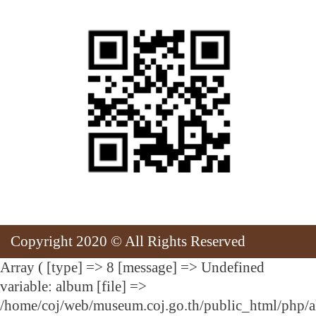
Copyright 2020 © All Rights Reserved
Array ( [type] => 8 [message] => Undefined
variable: album [file] =>
/home/coj/web/museum.coj.go.th/public_html/php/