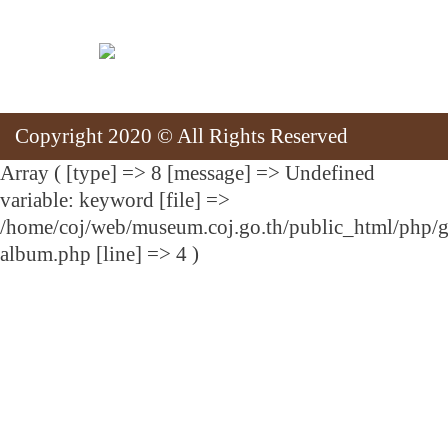
สแกนเพื่อเยี่ยมชมเว็บไซต์
Copyright 2020 © All Rights Reserved
Array ( [type] => 8 [message] => Undefined
variable: keyword [file] =>
/home/coj/web/museum.coj.go.th/public_html/php/g
album.php [line] => 4 )