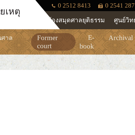
0 2512 8413
0 2541 287
ยเหตุ
ห้องสมุดศาลยุติธรรม
ศูนย์วิ
E-
Former
Archival
นศาล
court
book