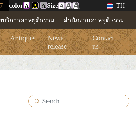
A
A
7
color
Size
TH
A
A
A
A
ทยบริการศาลยุติธรรม
สำนักงานศาลยุติธรรม
Antiques
News
Contact
release
us