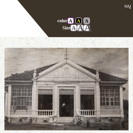
color
A
A
A
Home
Gallery
ศาลในอดีต
A
A
A
Size