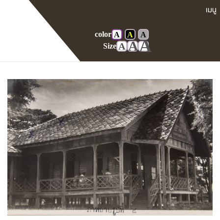
color
A
A
A
Home
Gallery
ศาลในอดีต
A
A
A
Size