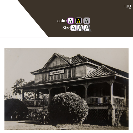
color
A
A
A
Home
Gallery
ศาลในอดีต
A
A
A
Size