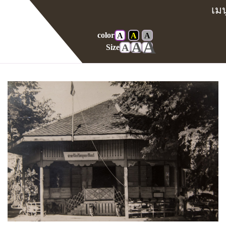
color
A
A
A
Home
Gallery
ศาลในอดีต
A
A
A
Size