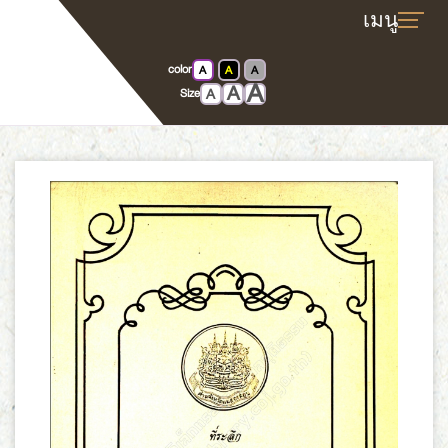
color
A
A
A
A
Home
E-book
A
A
Size