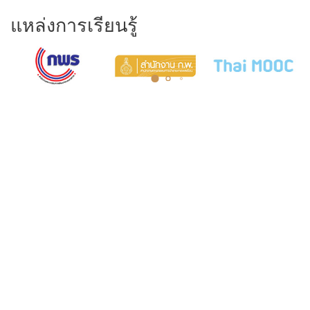
แหล่งการเรียนรู้
COURT MUSEUM OF THAILAND
AND ARCHIVES
5th Floor, Judicial Training Institute Building Court of Justice,
Office of the Courts of Justice Ratchadaphisek Road Ladyao
Subdistrict, Chatuchak District, Bangkok 10900
Opening hours: Monday to Friday, 8:30 AM - 4:30 PM.
Tel. 0-2512-8413