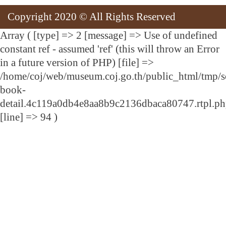
Copyright 2020 © All Rights Reserved
Array ( [type] => 2 [message] => Use of undefined
constant ref - assumed 'ref' (this will throw an Error
in a future version of PHP) [file] =>
/home/coj/web/museum.coj.go.th/public_html/tmp/s
book-
detail.4c119a0db4e8aa8b9c2136dbaca80747.rtpl.p
[line] => 94 )