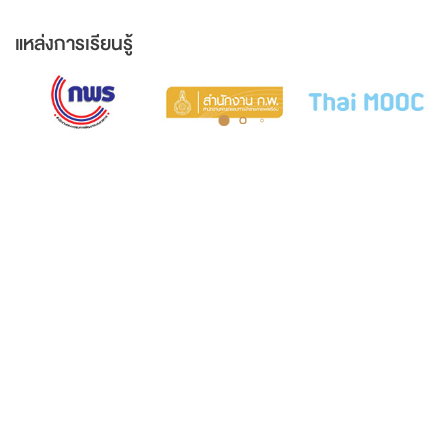
แหล่งการเรียนรู้
COURT MUSEUM OF THAILAND AND ARCHIVES
5th Floor, Judicial Training Institute Building
Court of Justice, Office of the Courts of
Justice Ratchadaphisek Road Ladyao
Subdistrict, Chatuchak District, Bangkok
10900
Opening hours: Monday to Friday, 8:30 AM