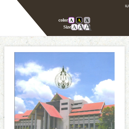
color
A
A
A
Home
E-book
A
A
A
Size