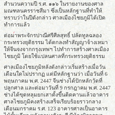
สำนวนความปี ร.ศ. ๑๑๖ ในรายงานของศาล
มณฑลนครราชสีมา ซึ่งเป็นหลักฐานที่ทำให้
ทราบว่าในปีดังกล่าว ศาลเมืองไชยภูมิได้เปิด
ทำการแล้ว
ต่อมาพระจักรปาณีศรีศีลสุทธิ์ ปลัดทูลฉลอง
กระทรวงยุติธรรม ได้ตกลงทำสัญญาจ้างเหมา
ให้จีนจงจากกรุงเทพฯ ไปทำการสร้างศาลเมือง
ไชยภูมิ โดยใช้แปลนศาลที่กระทรวงยุติธรรม
ศาลเมืองไชยภูมิหลังดังกล่าวเริ่มสร้างเมื่อวัน
เดือนใดไม่ปรากฏ แต่มีหลักฐานว่า เมื่อวันที่ 6
พฤษภาคม พ.ศ. 2447 จีนช่างได้ปักหลักวัดที่
ปลูกศาล และต่อมาวันที่ 9 กรกฎาคม พ.ศ. 2447
ช่างได้ขุดหลุมยกเสาตั้งขึ้นติดคานแล้วอาคาร
ศาลไชยภูมิคงสร้างเสร็จเรียบร้อยราวกลาง
เดือนมกราคม ร.ศ. 123 อาคารศาลเป็นอาคาร