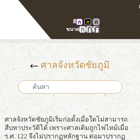
สี
ก
ก
ก
หน้าแรก
คลังภาพ
ศาลในอดีต
ก
ก
ก
ขนาด
ศาลจังหวัดชัยภูมิ
ศาลจังหวัดชัยภูมิ
ศาลจังหวัดชัยภูมิเริ่มก่อตั้งเมื่อใดไม่สามารถ
สืบหาประวัติได้ เพราะศาลเดิมถูกไฟไหม้เมื่อ
ร.ศ. 122 จึงไม่ปรากฏหลักฐาน ต่อมาปรากฏ