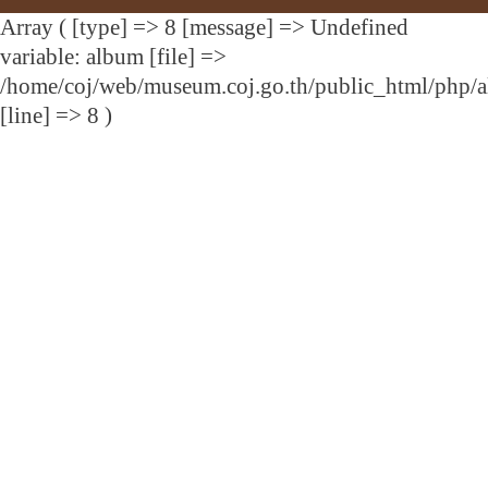
Array ( [type] => 8 [message] => Undefined
variable: album [file] =>
/home/coj/web/museum.coj.go.th/public_html/php/
[line] => 8 )