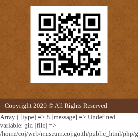
Copyright 2020 © All Rights Reserved
Array ( [type] => 8 [message] => Undefined
variable: gid [file] =>
/home/coj/web/museum.coj.go.th/public_html/php/g