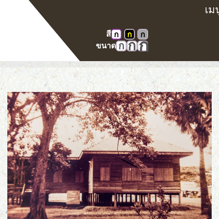
สี
ก
ก
ก
หน้าแรก
คลังภาพ
ศาลในอดีต
ก
ก
ก
ขนาด
ศาลจังหวัดขอนแก่น