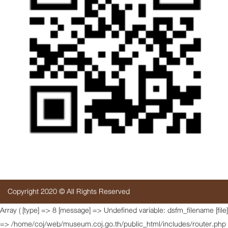
Copyright 2020 © All Rights Reserved
Array ( [type] => 8 [message] => Undefined variable: dsfm_filename [file]
=> /home/coj/web/museum.coj.go.th/public_html/includes/router.php