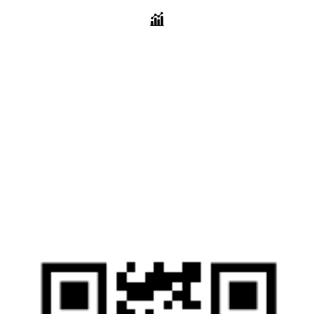
สถิติการเข้าชม
เริ่มวันที่ 14 มิถุนายน 2564
วันนี้ :
8 ครั้ง
เมื่อวาน :
45 ครั้ง
เดือนนี้ :
156 ครั้ง
เดือนที่แล้ว :
754 ครั้ง
ทั้งหมด :
37,611 ครั้ง
สแกนเพื่อเยี่ยมชมเว็บไซต์