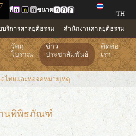
7
ก
ก
สี
ขนาด
ก
ก
ก
ก
TH
ทยบริการศาลยุติธรรม
สำนักงานศาลยุติธรรม
วัตถุ
ข่าว
ติดต่อ
โบราณ
ประชาสัมพันธ์
เรา
ฑ์ศาลไทยและหอจดหมายเหตุ
านพิพิธภัณฑ์