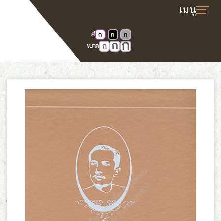
สี
ก
ก
ก
ก
หน้าแรก
E-book
ก
ก
ขนาด