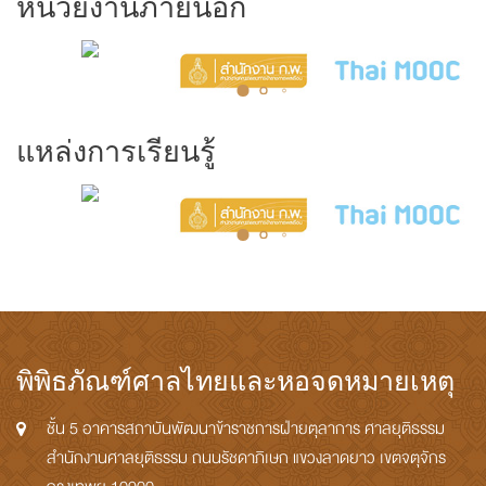
หน่วยงานภายนอก
แหล่งการเรียนรู้
พิพิธภัณฑ์ศาลไทยและหอจดหมายเหตุ
ชั้น 5 อาคารสถาบันพัฒนาข้าราชการฝ่ายตุลาการ ศาลยุติธรรม
สำนักงานศาลยุติธรรม ถนนรัชดาภิเษก แขวงลาดยาว เขตจตุจักร