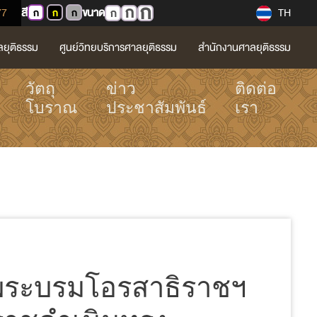
ก
ก
77
สี
ขนาด
TH
ก
ก
ก
ก
ลยุติธรรม
ศูนย์วิทยบริการศาลยุติธรรม
สำนักงานศาลยุติธรรม
วัตถุ
ข่าว
ติดต่อ
โบราณ
ประชาสัมพันธ์
เรา
็จพระบรมโอรสาธิราชฯ