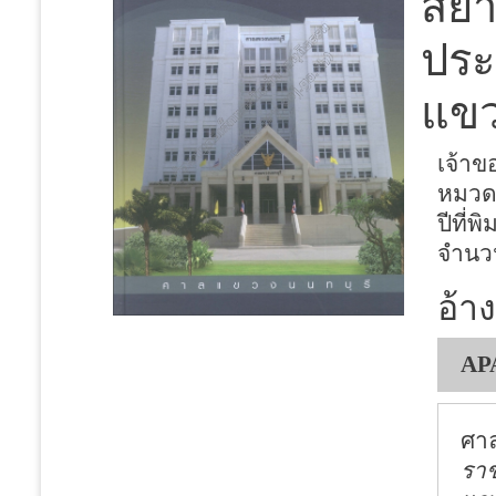
สยา
ประ
แขว
เจ้า
หมวด
ปีที่พิ
จำนว
อ้าง
AP
ศาล
ราช