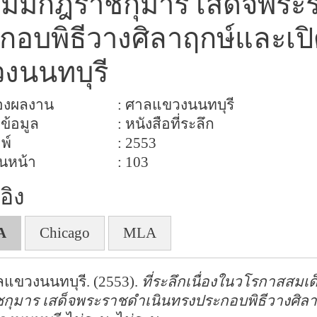
มมกฎราชกุมาร เสด็จพระ
กอบพิธีวางศิลาฤกษ์และเป
งนนทบุรี
ของผลงาน
: ศาลแขวงนนทบุรี
ข้อมูล
: หนังสือที่ระลึก
มพ์
: 2553
นหน้า
: 103
อิง
A
Chicago
MLA
แขวงนนทบุรี. (2553).
ที่ระลึกเนื่องในวโรกาสส
กุมาร เสด็จพระราชดำเนินทรงประกอบพิธีวางศิล