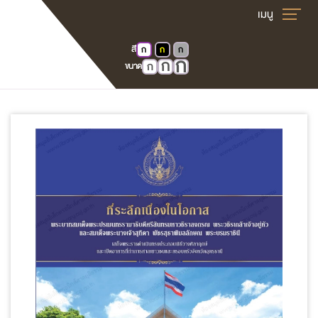
สี
ก
ก
ก
ก
หน้าแรก
E-book
ก
ก
ขนาด