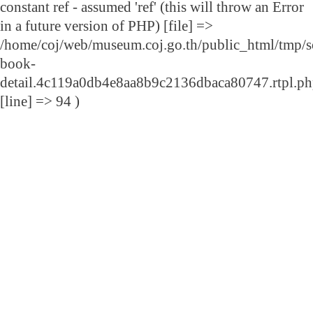
constant ref - assumed 'ref' (this will throw an Error
in a future version of PHP) [file] =>
/home/coj/web/museum.coj.go.th/public_html/tmp/s
book-
detail.4c119a0db4e8aa8b9c2136dbaca80747.rtpl.p
[line] => 94 )