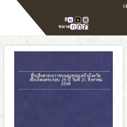
สี
ก
ก
ก
หน้าแรก
E-book
ก
ก
ก
ขนาด