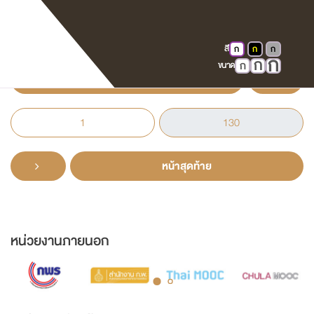
ที่ระลึกครบรอบ 4 ปี ศาลจังหวัดสมุทรปราการ
แผนกคดีเยาวชนและครอบครัว 30 เมษายน 2536
สี
ก
ก
ก
ก
ก
ก
ขนาด
หน้าแรก
หน้าสุดท้าย
หน่วยงานภายนอก