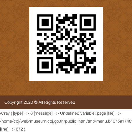
Copyright 2020 © All Rights Reserved
Array ( [type] => 8 [message] => Undefined variable: page [file] =>
/home/coj/web/museum.coj.go.th/public_html/tmp/menu.b1075a1748f
[line] => 672 )