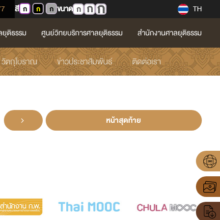
ก
ก
77
สี
ขนาด
TH
ก
ก
ก
ก
ลยุติธรรม
ศูนย์วิทยบริการศาลยุติธรรม
สำนักงานศาลยุติธรรม
วัตถุโบราณ
ข่าวประชาสัมพันธ์
ติดต่อเรา
หน้าสุดท้าย