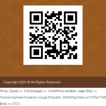
Copyright 2020 © All Rights Reserved
Array ( [type] => 8 [message] => Undefined variable: page [file] =>
/home/coj/web/museum.coj.go.th/public_html/tmp/menu.b1075a1748f
[line] => 672 )