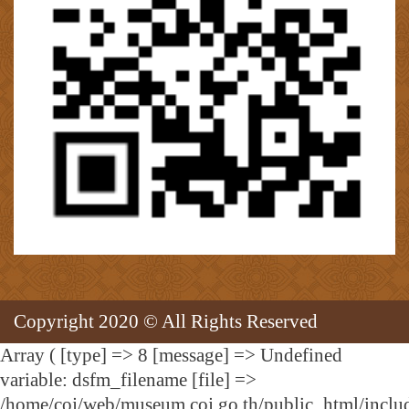
Copyright 2020 © All Rights Reserved
Array ( [type] => 8 [message] => Undefined
variable: dsfm_filename [file] =>
/home/coj/web/museum.coj.go.th/public_html/includ