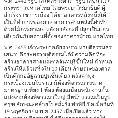
พ.ศ. 2442 รัฐบาลได้สร้างศาลารัฐบาลขึ้น และ
กระทราวมหาดไทย โดยพระยาวิชยาธิบดี ผู้
สำเร็จราชการเมือง ได้ยกอาคารหลังหนึ่งให้
เป็นที่ทำการของศาล อาคารศาลหลังนี้ฝาทำ
ด้วยไม้กระยาเลย หลังคาสังกะสี ปลูกเป็นแถว
เดียวกันกับสถานที่ตั้งของอาคารฝ่ายมหาดไทย
พ.ศ. 2455 เจ้าพระยาอภัยราชามหายุติธรรมธร
เสนาบดีกระทรวงยุติธรรมได้มีความคิดที่จะ
สร้างอาคารศาลมณฑลจันทบุรีขึ้นใหม่ กำหนด
สร้างให้แล้วเสร็จใน 10 เดือน ลักษณะของศาล
เป็นตึกก่ออิฐฉาบปูนชั้นเดียว หลังคามุง
กระเบื้องแบบโบราณ มีห้องพิจารณาขนาด
มาตรฐานเพียง 1 ห้อง ห้องเสมือนพนักงานกั้น
แบ่งจากห้องพิจารณาใหญ่ มีหน้าบรรณเป็นรูป
ครุฑ ลักษณะคล้ายโบสถ์ฝรั่ง ทำพิธีเปิดเมื่อวันที่
19 พฤศจิกายน พ.ศ. 2457 เมื่อเปิดแล้ว ทาง