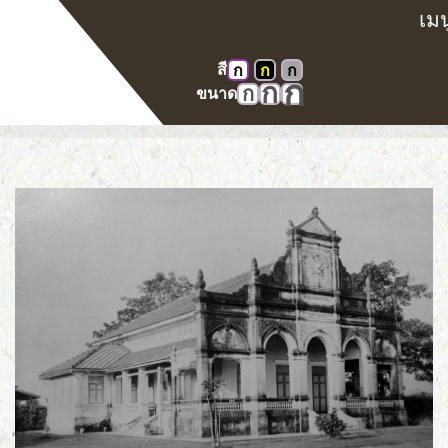
สี
ก
ก
ก
หน้าแรก
คลังภาพ
ศาลในอดีต
ก
ก
ก
ขนาด
ศาลมณฑลจันทบุรี