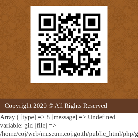
Copyright 2020 © All Rights Reserved
Array ( [type] => 8 [message] => Undefined
variable: gid [file] =>
/home/coj/web/museum.coj.go.th/public_html/php/g