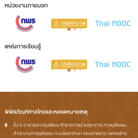
หน่วยงานภายนอก
แหล่งการเรียนรู้
พิพิธภัณฑ์ศาลไทยและหอจดหมายเหตุ
ชั้น 5 อาคารสถาบันพัฒนาข้าราชการฝ่ายตุลาการ ศาลยุติธรรม
สำนักงานศาลยุติธรรม ถนนรัชดาภิเษก แขวงลาดยาว เขตจตุจักร