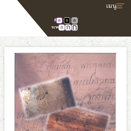
สี
ก
ก
ก
ก
หน้าแรก
E-book
ก
ก
ขนาด